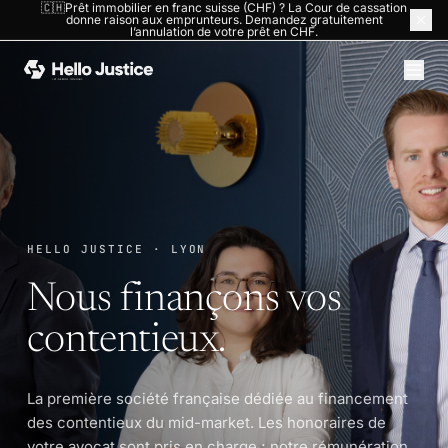
🇨🇭Prêt immobilier en franc suisse (CHF) ? La Cour de cassation
donne raison aux emprunteurs. Demandez gratuitement
ACCUEIL
›
LA SOCIÉTÉ
l’annulation de votre prêt en CHF.
HELLO JUSTICE · LYON
Nous finançons vos
contentieux.
La première société française dédiée au financement
des contentieux du mid-market. Les honoraires de
votre avocat sont pris en charge ; notre rémunération