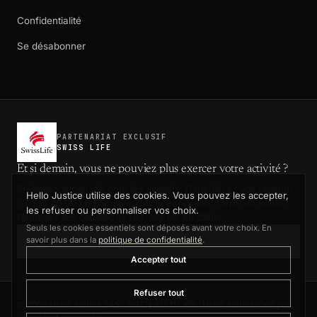
Confidentialité
Se désabonner
PARTENARIAT EXCLUSIF
SWISS LIFE
Et si demain, vous ne pouviez plus exercer votre activité ?
Prévoyance pensée pour les avocats. Garantissez vos revenus
Hello Justice utilise des cookies. Vous pouvez les accepter,
jusqu’à 40 000 € par mois, dès le 8ème jour d’arrêt de travail.
les refuser ou personnaliser vos choix.
Déduisez vos cotisations (art. 154 bis du CGI).
Seuls les cookies essentiels sont déposés avant votre choix. En
savoir plus dans la
politique de confidentialité
.
DÉCOUVRIR L’OFFRE SWISS LIFE
Accepter tout
Refuser tout
©
2026
Hello Justice SAS · SIREN 931 111 108 ·
Hello Justice n’est pas