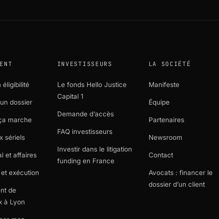
ENT
INVESTISSEURS
LA SOCIÉTÉ
éligibilité
Le fonds Hello Justice
Manifeste
Capital 1
un dossier
Équipe
Demande d’accès
ça marche
Partenaires
FAQ investisseurs
x sériels
Newsroom
Investir dans le litigation
 et affaires
Contact
funding en France
et exécution
Avocats : financer le
dossier d’un client
nt de
x à Lyon