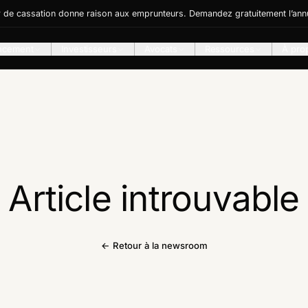
r de cassation donne raison aux emprunteurs. Demandez gratuitement l’annu
ncement
Investisseurs
Avocats
Ressources
À pro
Article introuvable
← Retour à la newsroom