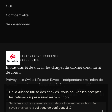
CGU
Confidentialité
Se désabonner
PARTENARIAT EXCLUSIF
SWISS LIFE
En cas d’arrêt de travail, les charges du cabinet continuent
de courir.
Prévoyance Swiss Life pour l’avocat indépendant : maintien de
revenus et prise en charge des frais généraux du cabinet
(loyer, collaborateur, URSSAF, CNBF), en complément des
Hello Justice utilise des cookies. Vous pouvez les accepter,
garanties de base. Cotisations déductibles (loi Madelin, art. 154
les refuser ou personnaliser vos choix.
bis du CGI).
Seuls les cookies essentiels sont déposés avant votre choix. En
savoir plus dans la
politique de confidentialité
.
DÉCOUVRIR L’OFFRE SWISS LIFE