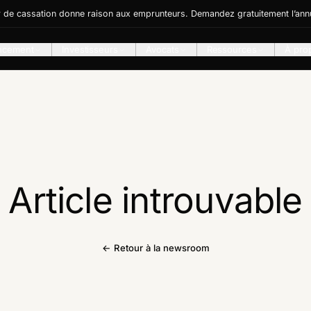
r de cassation donne raison aux emprunteurs. Demandez gratuitement l’annu
ncement
Investisseurs
Avocats
Ressources
À pro
Article introuvable
← Retour à la newsroom