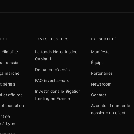
ENT
INVESTISSEURS
LA SOCIÉTÉ
éligibilité
Le fonds Hello Justice
Manifeste
Capital 1
un dossier
Équipe
Demande d’accès
ça marche
Partenaires
FAQ investisseurs
x sériels
Newsroom
Investir dans le litigation
 et affaires
Contact
funding en France
et exécution
Avocats : financer le
dossier d’un client
nt de
x à Lyon