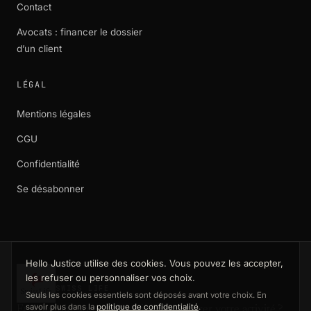
Contact
Avocats : financer le dossier
d’un client
LÉGAL
Mentions légales
CGU
Confidentialité
Se désabonner
Hello Justice utilise des cookies. Vous pouvez les accepter,
les refuser ou personnaliser vos choix.
PARTENARIAT EXCLUSIF
SWISS LIFE
Seuls les cookies essentiels sont déposés avant votre choix. En
savoir plus dans la
politique de confidentialité
.
Et si demain, vous ne pouviez plus exercer votre activité ?