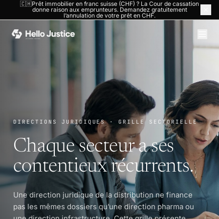
🇨🇭Prêt immobilier en franc suisse (CHF) ? La Cour de cassation
donne raison aux emprunteurs. Demandez gratuitement
ACCUEIL
›
DIRECTIONS JURIDIQUES
›
PAR SECTEUR
l’annulation de votre prêt en CHF.
DIRECTIONS JURIDIQUES · GRILLE SECTORIELLE
Chaque secteur a ses
contentieux récurrents.
Une direction juridique de la distribution ne finance
pas les mêmes dossiers qu’une direction pharma ou
une direction infrastructure. Cette grille présente,